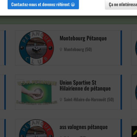
Contactez-nous et devenez référent 😀
Ça ne m'intéress
Montebourg Pétanque
Montebourg (50)
Union Sportive St
Hilairienne de pétanque
Saint-Hilaire-du-Harcouët (50)
ass valognes pétanque