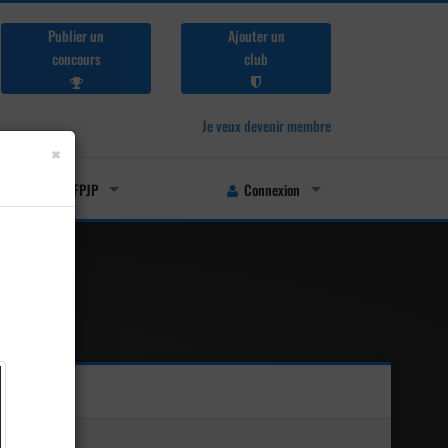
Publier un
Ajouter un
concours
club
Je veux devenir membre
×
Licenciés FFPJP
Connexion