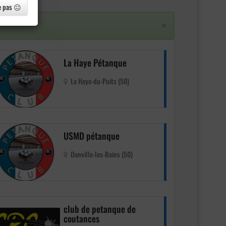
e pas 😐
×
La Haye Pétanque
La Haye-du-Puits (50)
USMD pétanque
Donville-les-Bains (50)
club de petanque de
coutances