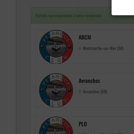
9 clubs correspondent à votre recherche
ABCM
Montmartin-sur-Mer (50)
Avranches
Avranches (50)
PLO