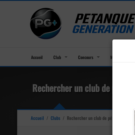
Accueil
Club
Concours
Membres
Rechercher un club de pétanq
Accueil
/
Clubs
/
Rechercher un club de pétanque