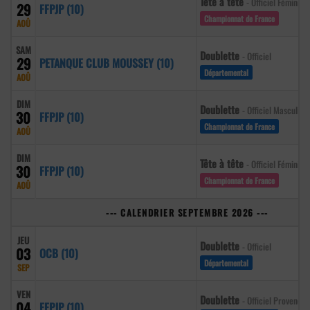
Tête à tête
- Officiel Féminin
29
FFPJP (10)
Championnat de France
AOÛ
SAM
Doublette
- Officiel
29
PETANQUE CLUB MOUSSEY (10)
Départemental
AOÛ
DIM
Doublette
- Officiel Masculin
30
FFPJP (10)
Championnat de France
AOÛ
DIM
Tête à tête
- Officiel Féminin
30
FFPJP (10)
Championnat de France
AOÛ
--- CALENDRIER SEPTEMBRE 2026 ---
JEU
Doublette
- Officiel
03
OCB (10)
Départemental
SEP
VEN
Doublette
- Officiel Provençal
04
FFPJP (10)