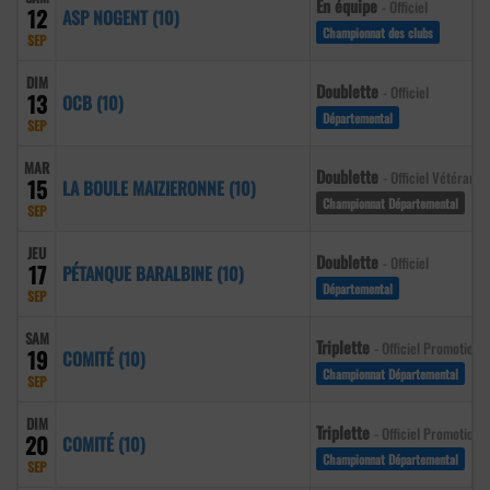
En équipe
- Officiel
12
ASP NOGENT (10)
Championnat des clubs
SEP
DIM
Doublette
- Officiel
13
OCB (10)
Départemental
SEP
MAR
Doublette
- Officiel Vétéran
15
LA BOULE MAIZIERONNE (10)
Championnat Départemental
SEP
JEU
Doublette
- Officiel
17
PÉTANQUE BARALBINE (10)
Départemental
SEP
SAM
Triplette
- Officiel Promotion
19
COMITÉ (10)
Championnat Départemental
SEP
DIM
Triplette
- Officiel Promotion
20
COMITÉ (10)
Championnat Départemental
SEP