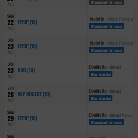
Championnat de France
AOÛ
SAM
Triplette
- Officiel Promotion
22
FFPJP (10)
Championnat de France
AOÛ
DIM
Triplette
- Officiel Promotion
23
FFPJP (10)
Championnat de France
AOÛ
DIM
Doublette
- Officiel
23
OCB (10)
Départemental
AOÛ
VEN
Doublette
- Officiel
28
ASP NOGENT (10)
Départemental
AOÛ
SAM
Doublette
- Officiel Masculin
29
FFPJP (10)
Championnat de France
AOÛ
SAM