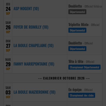
JEU
Doublette
- Officiel Vétéran
24
ASP NOGENT (10)
Départemental
SEP
SAM
Triplette Mixte
- Officiel
26
FOYER DE ROMILLY (10)
Départemental
SEP
DIM
Doublette
- Officiel
27
LA BOULE CHAPELAINE (10)
Départemental
SEP
MAR
Tête à tête
- Officiel
29
FANNY MARIEPONTAINE (10)
Championnat Départemental
SEP
--- CALENDRIER OCTOBRE 2026 ---
SAM
En équipe
- Officiel
03
LA BOULE MAIZIERONNE (10)
Championnat des clubs
OCT