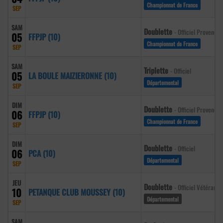
Championnat de France
SEP
SAM
Doublette
- Officiel Provençal
05
FFPJP (10)
Championnat de France
SEP
SAM
Triplette
- Officiel
05
LA BOULE MAIZIERONNE (10)
Départemental
SEP
DIM
Doublette
- Officiel Provençal
06
FFPJP (10)
Championnat de France
SEP
DIM
Doublette
- Officiel
06
PCA (10)
Départemental
SEP
JEU
Doublette
- Officiel Vétéran
10
PETANQUE CLUB MOUSSEY (10)
Départemental
SEP
SAM