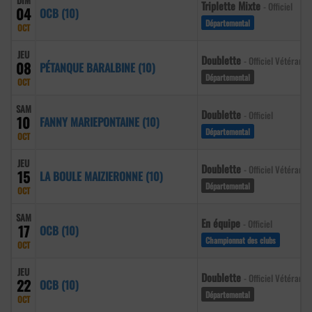
DIM
Triplette Mixte
- Officiel
04
OCB (10)
Départemental
OCT
JEU
Doublette
- Officiel Vétéran
08
PÉTANQUE BARALBINE (10)
Départemental
OCT
SAM
Doublette
- Officiel
10
FANNY MARIEPONTAINE (10)
Départemental
OCT
JEU
Doublette
- Officiel Vétéran
15
LA BOULE MAIZIERONNE (10)
Départemental
OCT
SAM
En équipe
- Officiel
17
OCB (10)
Championnat des clubs
OCT
JEU
Doublette
- Officiel Vétéran
22
OCB (10)
Départemental
OCT