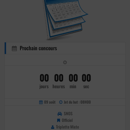
Prochain concours
00
00
00
00
jours
heures
min
sec
09 août
Jet du but : 08H00
SNOS
Officiel
Triplette Mixte