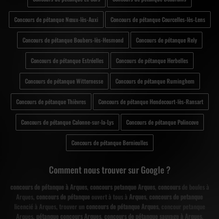
Concours de pétanque Nœux-lès-Auxi
Concours de pétanque Courcelles-lès-Lens
Concours de pétanque Boubers-lès-Hesmond
Concours de pétanque Rely
Concours de pétanque Estréelles
Concours de pétanque Herbelles
Concours de pétanque Witternesse
Concours de pétanque Ruminghem
Concours de pétanque Thièvres
Concours de pétanque Hendecourt-lès-Ransart
Concours de pétanque Calonne-sur-la-Lys
Concours de pétanque Polincove
Concours de pétanque Bernieulles
Comment nous trouver sur Google ?
concours de pétanque à Arques
,
concours petanque Arques
,
concours
de boules à
Arques,
concours de pétanque
ouvert à tous à
Arques
,
concours de petanque
licencié à Arques, trouver un
concours de pétanque Arques
, concour petanque
Arques,
pétanque concours Arques
,
concours de pétanque sauvage à Arques
,