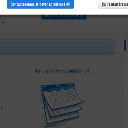
Contactez-nous et devenez référent 😀
Ça ne m'intéress
×
Voir le calendrier du comité Ain - 01
us