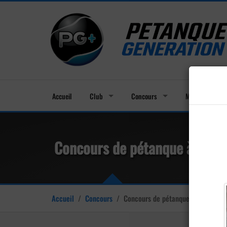
Accueil
Club
Concours
Membres
Concours de pétanque à Boz
Accueil
/
Concours
/
Concours de pétanque à Boz