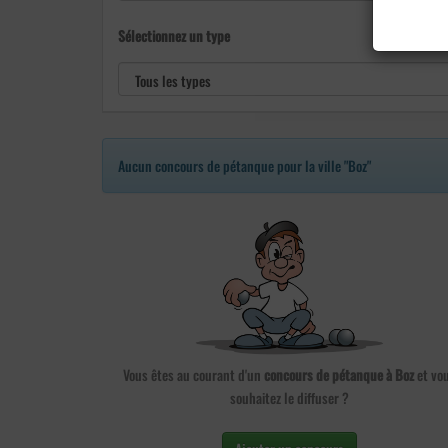
Sélectionnez un type
Aucun concours de pétanque pour la ville "Boz"
Vous êtes au courant d'un
concours de pétanque à Boz
et vo
souhaitez le diffuser ?