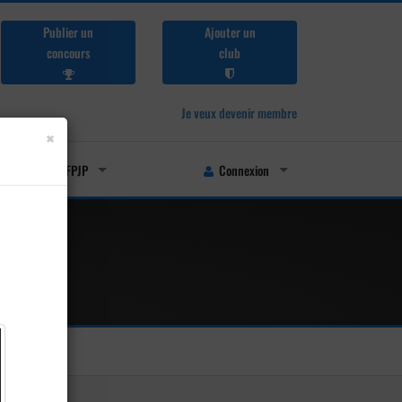
Publier un
Ajouter un
concours
club
Je veux devenir membre
×
Licenciés FFPJP
Connexion