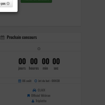
e pas 😐
Prochain concours
00
00
00
00
jours
heures
min
sec
06 août
Jet du but : 08H30
CLAIX
Officiel Vétéran
Triplette