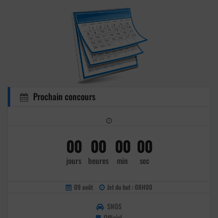
Prochain concours
00
00
00
00
jours
heures
min
sec
09 août
Jet du but : 08H00
SNOS
Officiel