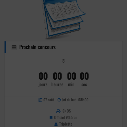
Prochain concours
00
00
00
00
jours
heures
min
sec
07 août
Jet du but : 08H00
SNOS
Officiel Vétéran
Triplette