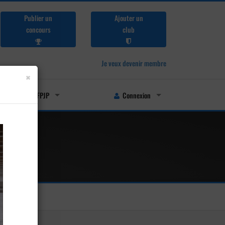
Publier un
Ajouter un
concours
club
Je veux devenir membre
×
Licenciés FFPJP
Connexion