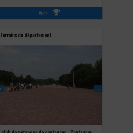
Voir +
Terrains du département
club de petanque de coutances - Coutances