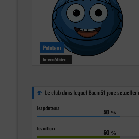
Pointeur
Intermédiaire
Niveau : Intermédiaire
Age : 46 ans
Club : Warmeriville Petanque
Le club dans lequel Boom51 joue actuelle
Les pointeurs
50
%
Les milieux
50
%