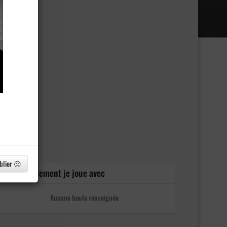
blier 😐
Actuellement je joue avec
Aucune boule renseignée