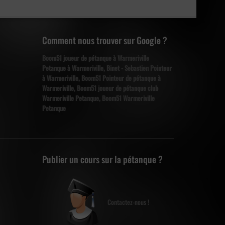
Comment nous trouver sur Google ?
Boom51 joueur de pétanque à Warmeriville
Petanque à Warmeriville, Binet - Sebastien Pointeur
à Warmeriville, Boom51 Pointeur de pétanque à
Warmeriville, Boom51 joueur de pétanque club
Warmeriville Petanque, Boom51 Warmeriville
Petanque
Publier un cours sur la pétanque ?
Contactez-nous !