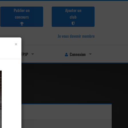
Publier un
Ajouter un
concours
club
Je veux devenir membre
×
Licenciés FFPJP
Connexion