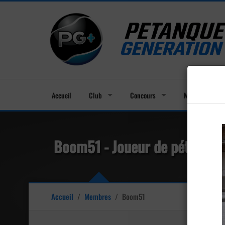
Accueil
Club
Concours
Membres
Boom51 - Joueur de pétanque
Accueil
/
Membres
/
Boom51