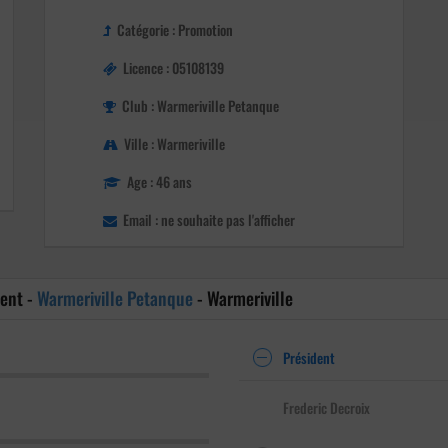
Catégorie : Promotion
Licence : 05108139
Club : Warmeriville Petanque
Ville : Warmeriville
Age : 46 ans
Email : ne souhaite pas l'afficher
ment -
Warmeriville Petanque
- Warmeriville
Président
Frederic Decroix