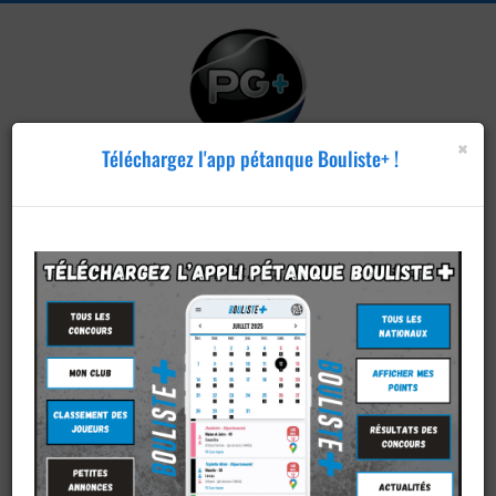
×
Téléchargez l'app pétanque Bouliste+ !
Publier un
concours