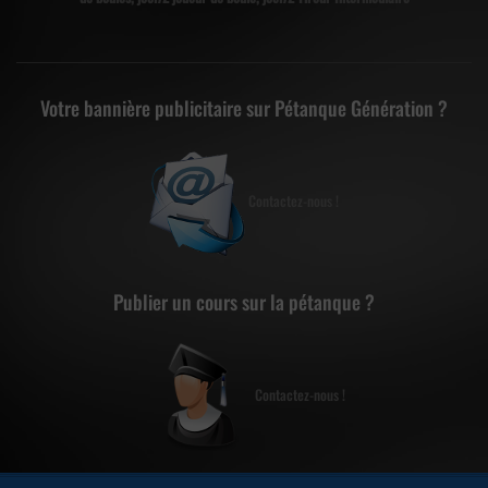
Votre bannière publicitaire sur Pétanque Génération ?
Contactez-nous !
Publier un cours sur la pétanque ?
Contactez-nous !