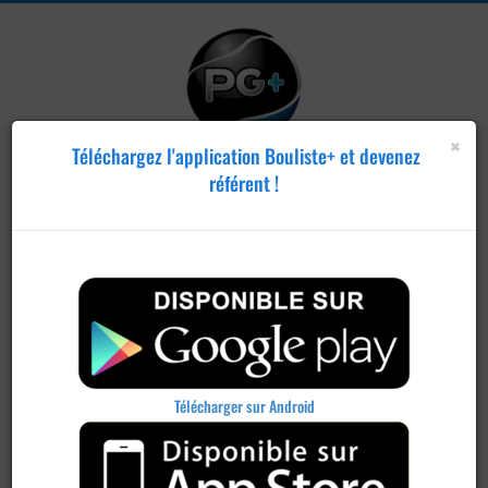
×
Téléchargez l'application Bouliste+ et devenez
référent !
Publier un
concours
Télécharger sur Android