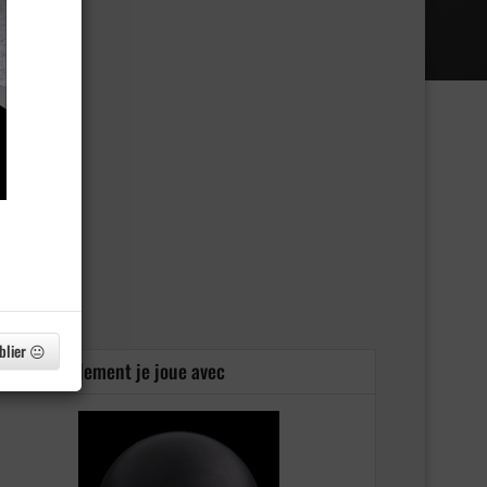
blier 😐
Actuellement je joue avec