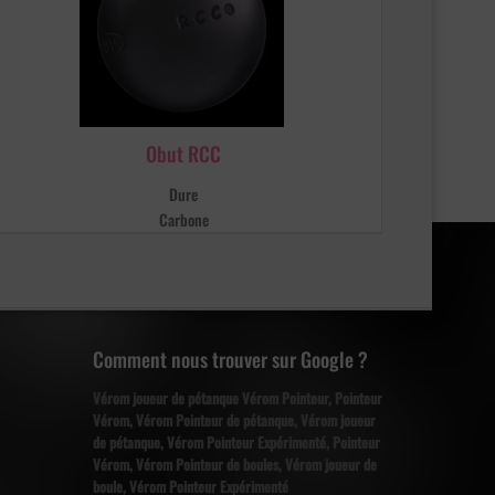
Obut RCC
Dure
Carbone
Comment nous trouver sur Google ?
Vérom joueur de pétanque Vérom Pointeur, Pointeur
Vérom, Vérom Pointeur de pétanque, Vérom joueur
de pétanque, Vérom Pointeur Expérimenté, Pointeur
Vérom, Vérom Pointeur de boules, Vérom joueur de
boule, Vérom Pointeur Expérimenté