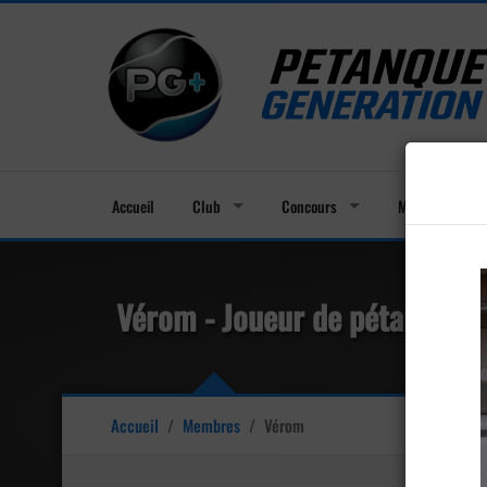
Accueil
Club
Concours
Membres
Vérom - Joueur de pétanque
Accueil
/
Membres
/
Vérom