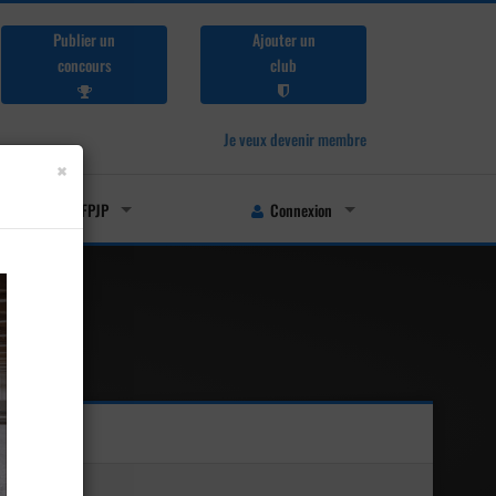
Publier un
Ajouter un
concours
club
Je veux devenir membre
×
Licenciés FFPJP
Connexion