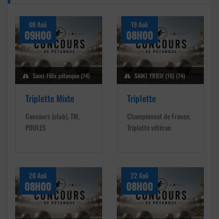
08 Aoû
19 Aoû
09H00
08H00
Saint-Félix pétanque (74)
SAINT YRIEIX (16) (74)
Triplette Mixte
Triplette
Concours (club), TM,
Championnat de France,
POULES
Triplette vétéran
20 Aoû
22 Aoû
08H00
08H00