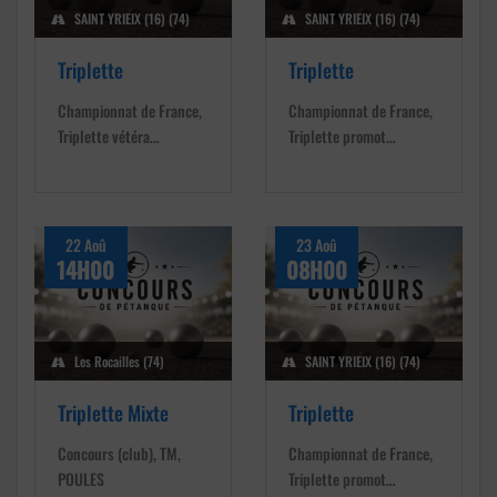
SAINT YRIEIX (16) (74)
SAINT YRIEIX (16) (74)
Triplette
Triplette
Championnat de France,
Championnat de France,
Triplette vétéra…
Triplette promot…
22 Aoû
23 Aoû
14H00
08H00
Les Rocailles (74)
SAINT YRIEIX (16) (74)
Triplette Mixte
Triplette
Concours (club), TM,
Championnat de France,
POULES
Triplette promot…