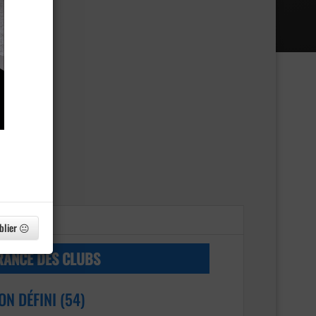
blier 😐
RANCE DES CLUBS
ON DÉFINI (54)