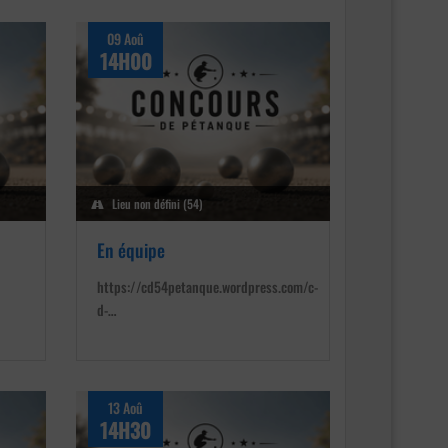
09 Aoû
14H00
Lieu non défini (54)
En équipe
https://cd54petanque.wordpress.com/c-
d-…
13 Aoû
14H30