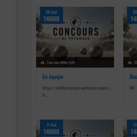
08 Aoû
08
14H00
14
Lieu non défini (54)
J
En équipe
Dou
https://cd54petanque.wordpress.com/c-
NH
d-…
11 Aoû
13
14H00
14