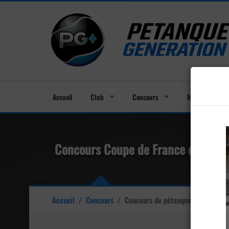
Accueil
Club
Concours
Membres
Concours Coupe de France des clubs
Accueil
/
Concours
/
Concours de pétanque
Officiel Pro