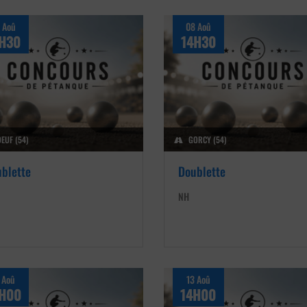
 Aoû
08 Aoû
H30
14H30
OEUF (54)
GORCY (54)
blette
Doublette
NH
 Aoû
13 Aoû
H00
14H00