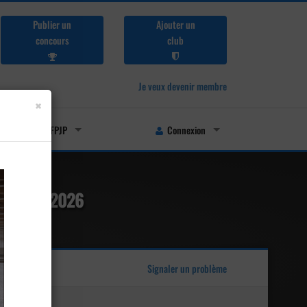
Publier un
Ajouter un
concours
club
Je veux devenir membre
×
Licenciés FFPJP
Connexion
 février 2026
Signaler un problème