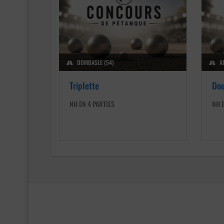
DOMBASLE (54)
A
Triplette
Dou
NH EN 4 PARTIES
NH E