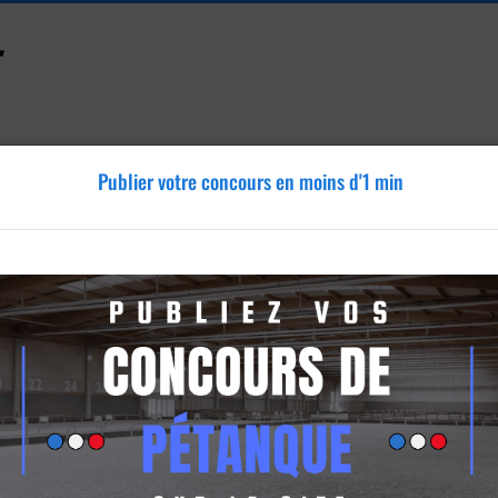
Publier votre concours en moins d'1 min
Accessoires
Tutoriels
Blog
Annonces
Vidéos
 en En équipe - Lieu non défini - dimanche 08
vençal - Lieu non défini - 08/02/2026