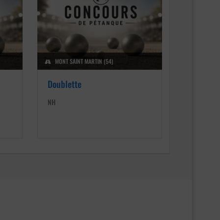
MONT SAINT MARTIN (54)
Doublette
NH