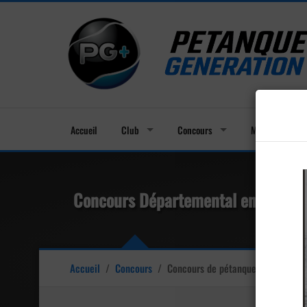
Accueil
Club
Concours
Membres
Concours Départemental en Triplet
Accueil
/
Concours
/
Concours de pétanque
Officiel Vét