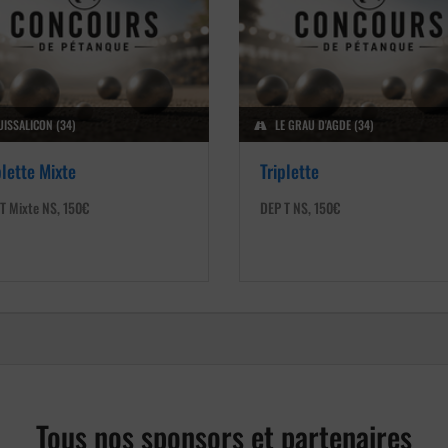
UISSALICON (34)
LE GRAU D'AGDE (34)
plette Mixte
Triplette
T Mixte NS, 150€
DEP T NS, 150€
Tous nos sponsors et partenaires