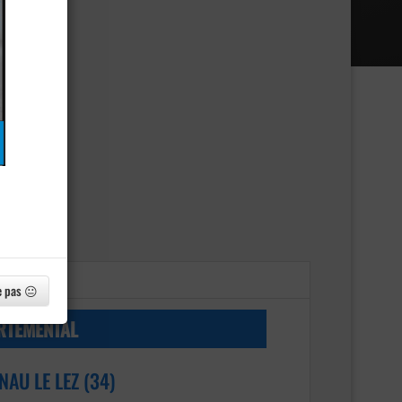
e pas 😐
RTEMENTAL
NAU LE LEZ (34)