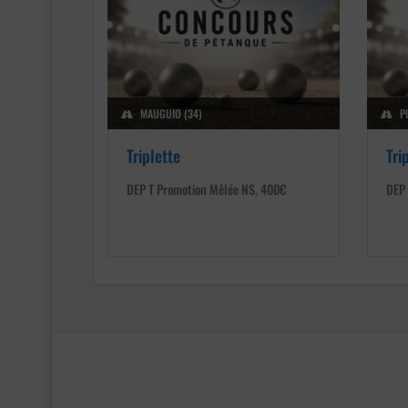
MAUGUIO (34)
P
Triplette
Tri
DEP T Promotion Mêlée NS, 400€
DEP 