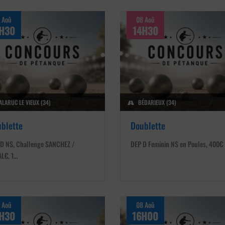
 Aoû
08 Aoû
H30
14H30
ALARUC LE VIEUX (34)
BÉDARIEUX (34)
blette
Doublette
D NS, Challenge SANCHEZ /
DEP D Feminin NS en Poules, 400€
L€, 1…
 Aoû
08 Aoû
H30
16H00