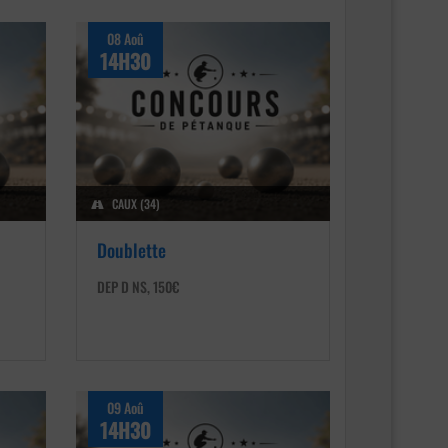
08 Aoû
14H30
CAUX (34)
Doublette
DEP D NS, 150€
09 Aoû
14H30