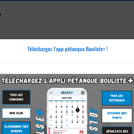
Téléchargez l'app pétanque Bouliste+ !
Accessoires
Tutoriels
Blog
Annonces
Vidéos
te - CASTELNAU LE LEZ - jeudi 21 mai 2026
éran - CASTELNAU LE LEZ - 21/05/2026