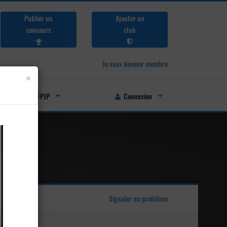
Publier un
Ajouter un
concours
club
Je veux devenir membre
×
Licenciés FFPJP
Connexion
Signaler un problème