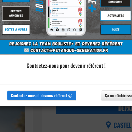
Contactez-nous pour devenir référent !
Informations
Imprimer l'affiche
Agrandir l'image
Contactez-nous et devenez référent 😀
Ça ne m'intéress
DÉPA
CASTEL