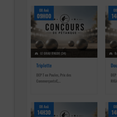
08 Aoû
08
09H00
14
LE GRAU D'AGDE (34)
B
Triplette
Dou
DEP T en Poules, Prix des
DEP 
Commerçants€,…
RIGA
08 Aoû
08
14H30
14