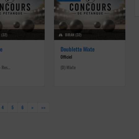
 (32)
BIRAN (32)
te
Doublette Mixte
Officiel
 - Res…
(D) Mixte
4
5
6
»
»»