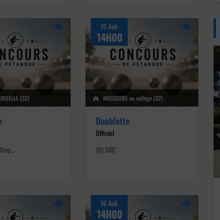
15 Aoû
14H00
RGELLE (32)
MASSEUBE au collège (32)
e
Doublette
Officiel
 Trop…
(D) 50€
16 Aoû
14H00