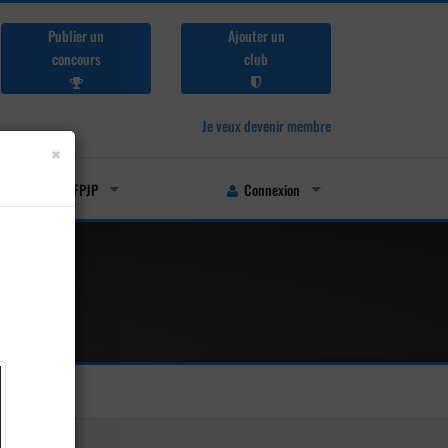
Publier un
Ajouter un
concours
club
Je veux devenir membre
×
Licenciés FFPJP
Connexion