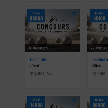
15 Aoû
15 Aoû
08H00
14H00
GIMONT (32)
AVERON BE
Tête à tête
Doublett
Officiel
Officiel
(TT) à 8h30 - Res…
(D) + 100€ -
15 Aoû
16 Aoû
14H00
08H00