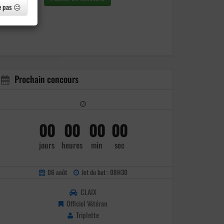
e pas 😐
Prochain concours
00
00
00
00
jours
heures
min
sec
06 août
Jet du but : 08H30
CLAIX
Officiel Vétéran
Triplette