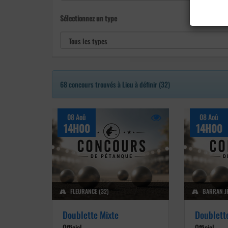
Sélectionnez un type
68 concours trouvés à Lieu à définir (32)
08 Aoû
08 Aoû
14H00
14H00
FLEURANCE (32)
BARRAN JP
Doublette Mixte
Doublett
Officiel
Officiel