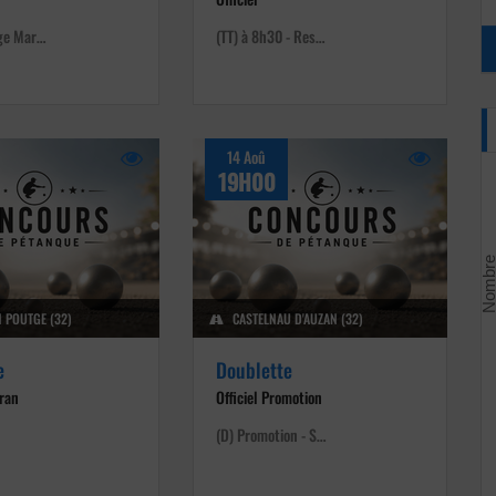
nge Mar…
(TT) à 8h30 - Res…
14 Aoû
19H00
N POUTGE (32)
CASTELNAU D'AUZAN (32)
e
Doublette
éran
Officiel Promotion
(D) Promotion - S…