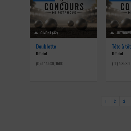
GIMONT (32)
AUTERRIVE
Doublette
Tête à tê
Officiel
Officiel
(D) à 14h30, 150€
(TT) à 8h30
1
2
3