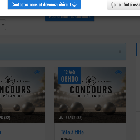
Contactez-nous et devenez référent 😀
Ça ne m'intéress
×
12 Aoû
08H00
B (32)
REANS (32)
e
Tête à tête
Officiel