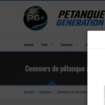
Accueil
Club
Concours
Membres
Concours de pétanque à Lieu à
Accueil
/
Concours
/
Concours de pétanque à Lieu à défi