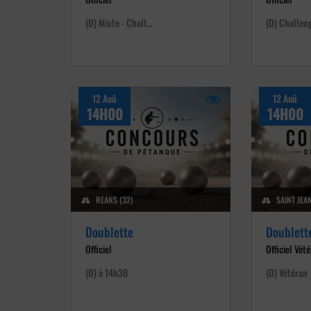
(D) Mixte - Chall…
(D) Challe
12 Aoû
12 Aoû
14H00
14H00
REANS (32)
SAINT JEA
Doublette
Doublett
Officiel
Officiel Vét
(D) à 14h30
(D) Vétéran