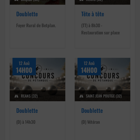
Doublette
Tête à tête
Foyer Rural de Betplan.
(TT) à 8h30 -
Restauration sur place
12 Aoû
12 Aoû
14H00
14H00
REANS (32)
SAINT JEAN POUTGE (32)
Doublette
Doublette
(D) à 14h30
(D) Vétéran