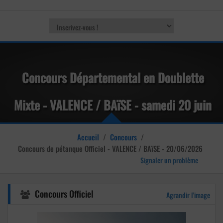
Concours Départemental en Doublette
Mixte - VALENCE / BAïSE - samedi 20 juin
2026
Accueil
/
Concours
/
Concours de pétanque
Officiel - VALENCE / BAïSE - 20/06/2026
Signaler un problème
Concours Officiel
Agrandir l'image