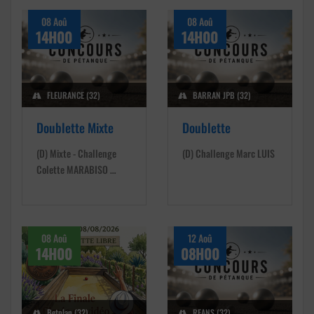
08 Aoû
08 Aoû
14H00
14H00
FLEURANCE (32)
BARRAN JPB (32)
Doublette Mixte
Doublette
(D) Mixte - Challenge
(D) Challenge Marc LUIS
Colette MARABISO …
08 Aoû
12 Aoû
14H00
08H00
Betplan (32)
REANS (32)