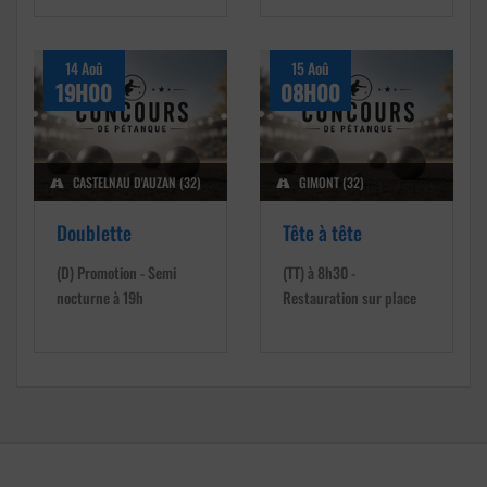
14 Aoû
15 Aoû
19H00
08H00
CASTELNAU D'AUZAN (32)
GIMONT (32)
Doublette
Tête à tête
(D) Promotion - Semi
(TT) à 8h30 -
nocturne à 19h
Restauration sur place